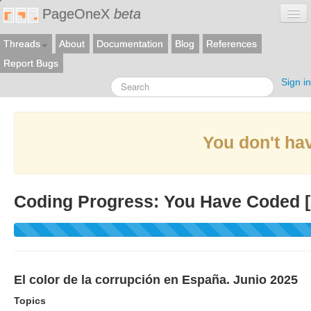
PageOneX
beta
Threads
About
Documentation
Blog
References
Report Bugs
Sign in
You don't hav
Coding Progress: You Have Coded [
El color de la corrupción en España. Junio 2025
Topics